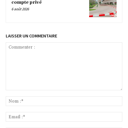
compte privé
6 août 2026
LAISSER UN COMMENTAIRE
Commenter
:
No
:*
Ema
:*