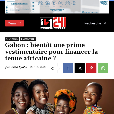
Menu
Recherche
A LA UNE
ECONOMIE
Gabon : bientôt une prime
vestimentaire pour financer la
tenue africaine ?
20 mai 2026
par
Fred Eyo'o