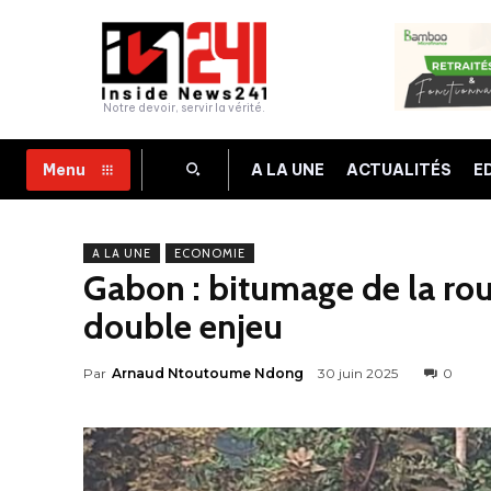
Notre devoir, servir la vérité.
A LA UNE
ACTUALITÉS
E
Menu
A LA UNE
ECONOMIE
Gabon : bitumage de la r
double enjeu
Par
Arnaud Ntoutoume Ndong
30 juin 2025
0