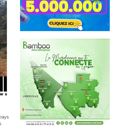
pays
s