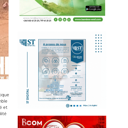
tique
mble
é et
lité