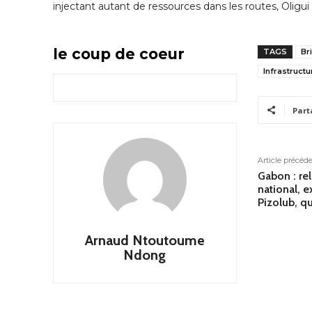
injectant autant de ressources dans les routes, Oligu
le coup de coeur
TAGS
Br
Infrastructu
Part
Article précéd
Gabon : re
national, 
Pizolub, q
Arnaud Ntoutoume
Ndong