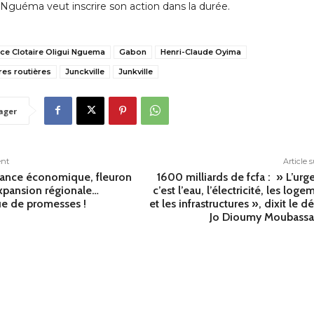
i Nguéma veut inscrire son action dans la durée.
ice Clotaire Oligui Nguema
Gabon
Henri-Claude Oyima
res routières
Junckville
Junkville
ager
ent
Article 
lance économique, fleuron
1600 milliards de fcfa : » L’urg
expansion régionale…
c’est l’eau, l’électricité, les log
ue de promesses !
et les infrastructures », dixit le d
Jo Dioumy Moubass