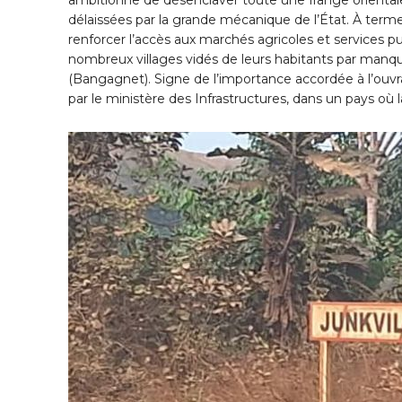
délaissées par la grande mécanique de l’État. À terme,
renforcer l’accès aux marchés agricoles et services pub
nombreux villages vidés de leurs habitants par manqu
(Bangagnet). Signe de l’importance accordée à l’ouvrag
par le ministère des Infrastructures, dans un pays où 