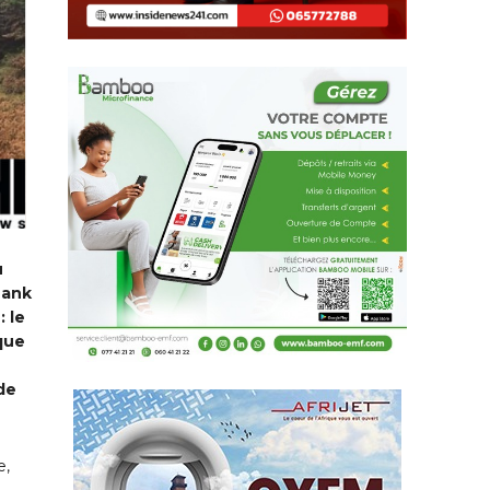
u
Bank
: le
que
de
e,