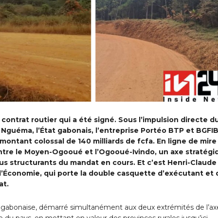
n contrat routier qui a été signé. Sous l’impulsion directe d
i Nguéma, l’État gabonais, l’entreprise Portéo BTP et BGFI
ntant colossal de 140 milliards de fcfa. En ligne de mire 
ntre le Moyen-Ogooué et l’Ogooué-Ivindo, un axe stratégi
us structurants du mandat en cours. Et c’est Henri-Claude
l’Économie, qui porte la double casquette d’exécutant et 
at.
 gabonaise, démarré simultanément aux deux extrémités de l’ax
du pays, en mettant en valeur des provinces rurales jusqu’ici