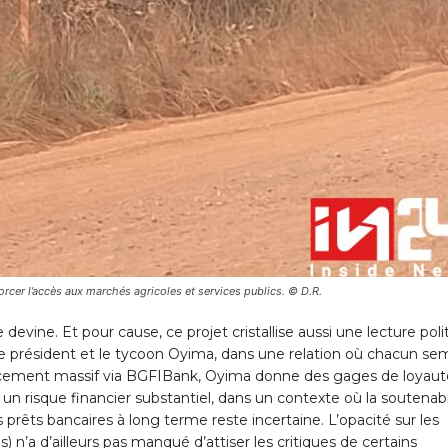
nforcer l’accès aux marchés agricoles et services publics. © D.R.
 devine. Et pour cause, ce projet cristallise aussi une lecture poli
 le président et le tycoon Oyima, dans une relation où chacun se
inancement massif via BGFIBank, Oyima donne des gages de loyaut
 un risque financier substantiel, dans un contexte où la soutenabi
es prêts bancaires à long terme reste incertaine. L’opacité sur les
) n’a d’ailleurs pas manqué d’attiser les critiques de certains