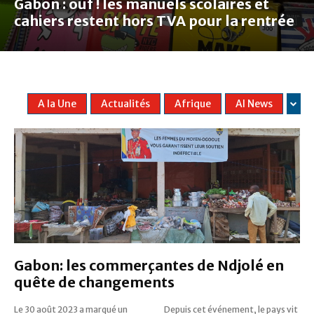
Gabon : ouf ! les manuels scolaires et
cahiers restent hors TVA pour la rentrée
A la Une
Actualités
Afrique
AI News
Gabon: les commerçantes de Ndjolé en
quête de changements
Le 30 août 2023 a marqué un
Depuis cet événement, le pays vit