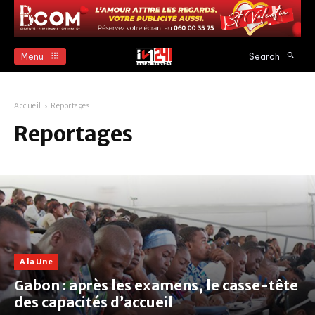
Menu
Search
Accueil
Reportages
Reportages
A la Une
Gabon : après les examens, le casse-tête
des capacités d’accueil