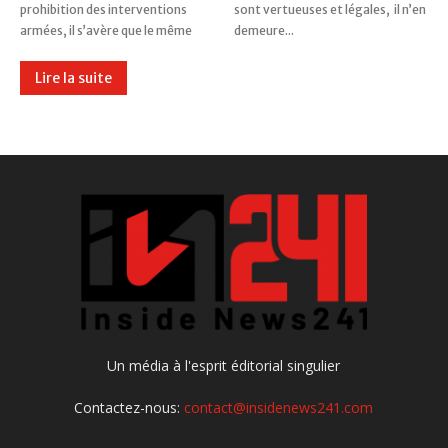
prohibition des interventions
sont vertueuses et légales, il n’en
armées, il s’avère que le même
demeure...
Lire la suite
Un média à l'esprit éditorial singulier
Contactez-nous:
contact@insidenews241.com