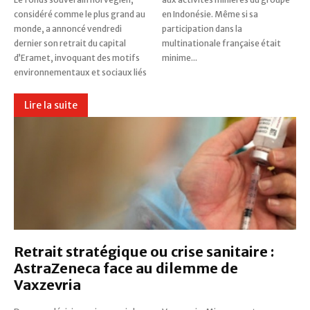
considéré comme le plus grand au
en Indonésie. Même si sa
monde, a annoncé vendredi
participation dans la
dernier son retrait du capital
multinationale française était
d’Eramet, invoquant des motifs
minime...
environnementaux et sociaux liés
Lire la suite
Retrait stratégique ou crise sanitaire :
AstraZeneca face au dilemme de
Vaxzevria