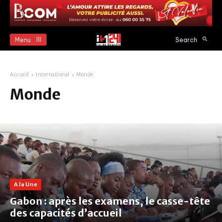
Menu
Search
Accueil
International
Monde
Monde
A la Une
Gabon : après les examens, le casse-tête
des capacités d’accueil