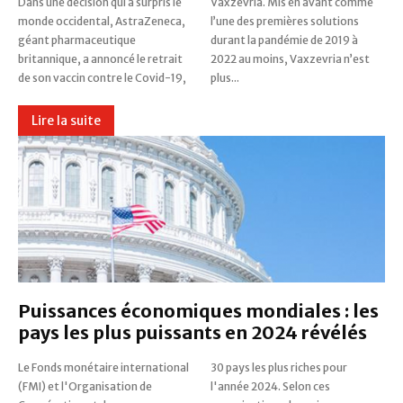
Dans une décision qui a surpris le
Vaxzevria. Mis en avant comme
monde occidental, AstraZeneca,
l’une des premières solutions
géant pharmaceutique
durant la pandémie de 2019 à
britannique, a annoncé le retrait
2022 au moins, Vaxzevria n’est
de son vaccin contre le Covid-19,
plus...
Lire la suite
Puissances économiques mondiales : les
pays les plus puissants en 2024 révélés
Le Fonds monétaire international
30 pays les plus riches pour
(FMI) et l'Organisation de
l'année 2024. Selon ces