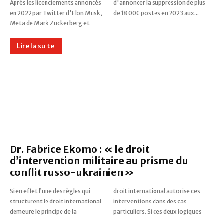
Après les licenciements annoncés
d'annoncer la suppression de plus
en 2022 par Twitter d'Elon Musk,
de 18 000 postes en 2023 aux...
Meta de Mark Zuckerberg et
Lire la suite
Dr. Fabrice Ekomo : « le droit
d’intervention militaire au prisme du
conflit russo-ukrainien »
Si en effet l’une des règles qui
droit international autorise ces
structurent le droit international
interventions dans des cas
demeure le principe de la
particuliers. Si ces deux logiques