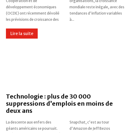
Coopération et de
organisations, la croissance
développement économiques
mondiale reste inégale, avec des
(OCDE) ont récemment dévoilé
tendances d'inflation variables
les prévisions de croissance des
à...
Lire la suite
Technologie : plus de 30 000
suppressions d’emplois en moins de
deux ans
La descente aux enfers des
Snapchat, c'est au tour
géants américains se poursuit.
d'Amazon de Jeff Bezos