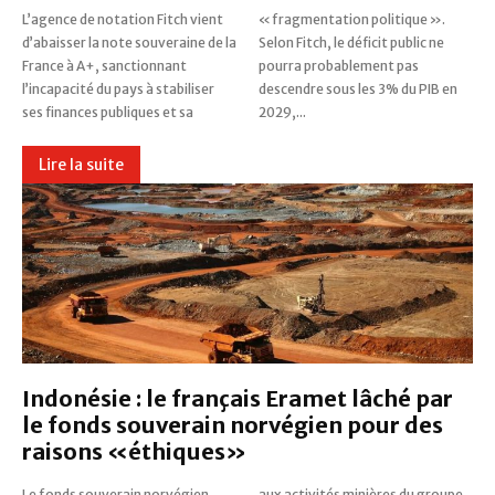
L’agence de notation Fitch vient
« fragmentation politique ».
d’abaisser la note souveraine de la
Selon Fitch, le déficit public ne
France à A+, sanctionnant
pourra probablement pas
l’incapacité du pays à stabiliser
descendre sous les 3% du PIB en
ses finances publiques et sa
2029,...
Lire la suite
Indonésie : le français Eramet lâché par
le fonds souverain norvégien pour des
raisons «éthiques»
Le fonds souverain norvégien,
aux activités minières du groupe