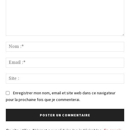
Commenter
:
No
:*
Ema
:*
Sit
:
Enregistrer mon nom, email et site web dans ce navigateur
pour la prochaine fois que je commenterai.