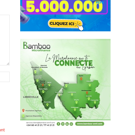
Site
:
ont