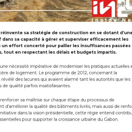
 réinvente sa stratégie de construction en se dotant d’un
f dans sa capacité à gérer et superviser efficacement les
s un effort concerté pour pallier les insuffisances passées
s, tout en respectant les délais et budgets impartis.
’une nécessité impérative de moderniser les pratiques actuelles 
tière de logement. Le programme de 2012, concernant la
vélé des lacunes qui avaient alarmé tant les autorités que les
de qualité parfois insatisfaisantes.
 à renforcer sa maîtrise sur chaque étape du processus de
d’améliorer la qualité des bâtiments livrés, mais aussi de renfo
initiative dans la vision présidentielle, cette régie entend contrib
, essentielles pour supporter la croissance urbaine du Gabon.