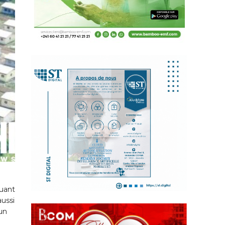
quant
aussi
 un