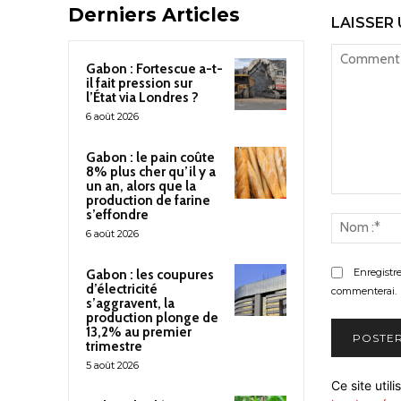
Derniers Articles
LAISSER
Gabon : Fortescue a-t-
il fait pression sur
l’État via Londres ?
6 août 2026
Gabon : le pain coûte
8% plus cher qu’il y a
un an, alors que la
production de farine
Commenter
s’effondre
:
6 août 2026
Enregistr
Gabon : les coupures
d’électricité
commenterai.
s’aggravent, la
production plonge de
13,2% au premier
trimestre
5 août 2026
Ce site util