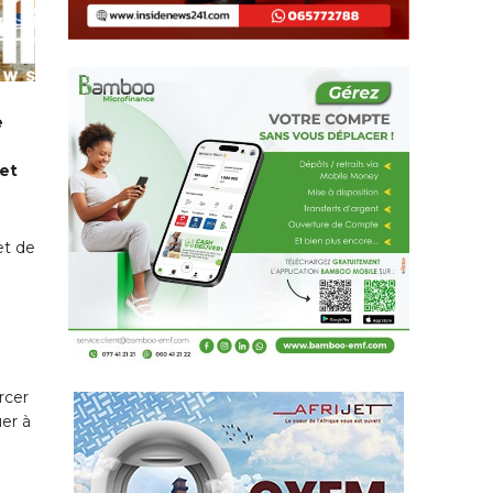
e
 et
et de
rcer
uer à