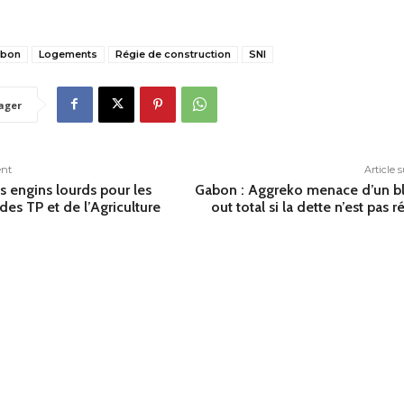
bon
Logements
Régie de construction
SNI
ager
ent
Article 
s engins lourds pour les
Gabon : Aggreko menace d’un b
des TP et de l’Agriculture
out total si la dette n’est pas r