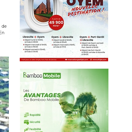
e de
 En