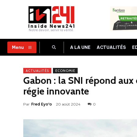
Notre devoir, servir la vérité.
A LA UNE
ACTUALITÉS
E
Menu
ACTUALITÉS
ECONOMIE
Gabon : la SNI répond aux 
régie innovante
Par
Fred Eyo'o
20 août 2024
0