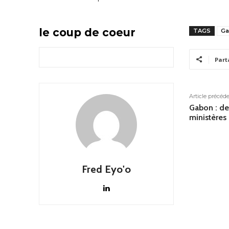
le coup de coeur
TAGS
Ga
Part
Article précéd
Gabon : de
ministères 
Fred Eyo'o