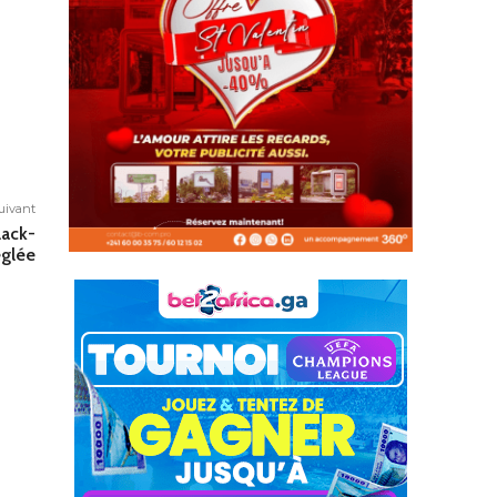
suivant
lack-
églée