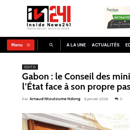
Notre devoir, servir la vérité.
A LA UNE
ACTUALITÉS
E
Menu
EDITO
Gabon : le Conseil des mini
l’État face à son propre pa
Par
Arnaud Ntoutoume Ndong
6 janvier 2026
0