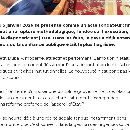
 5 janvier 2026 se présente comme un acte fondateur : fi
romet une rupture méthodologique, fondée sur l’exécution, 
 le diagnostic est juste. Dans les faits, le pays a déjà ente
s où la confiance publique était la plus fragilisée.
tit Dubaï », moderne, attractif et performant. L’ambition n’était
les que ceux identifiés aujourd’hui : administration lente, faibl
ques et réalités institutionnelles. La nouveauté n’est donc pas l
 discours.
e l’État tente d’imposer une discipline gouvernementale. Mais c
e : un document, aussi structuré soit-il, peut-il corriger des
ans réforme profonde de l’appareil d’État ?
es » se heurte déjà à une réalité sociale tendue, notamment dans
cente montre que c’est souvent dans la gestion des urgences socia