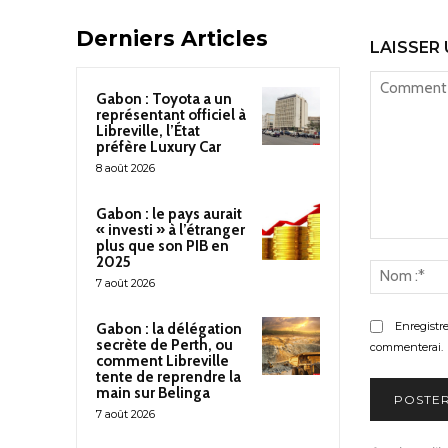
Derniers Articles
LAISSER
Gabon : Toyota a un
représentant officiel à
Libreville, l’État
préfère Luxury Car
8 août 2026
Gabon : le pays aurait
« investi » à l’étranger
plus que son PIB en
Commenter
2025
:
7 août 2026
Enregistr
Gabon : la délégation
secrète de Perth, ou
commenterai.
comment Libreville
tente de reprendre la
main sur Belinga
7 août 2026