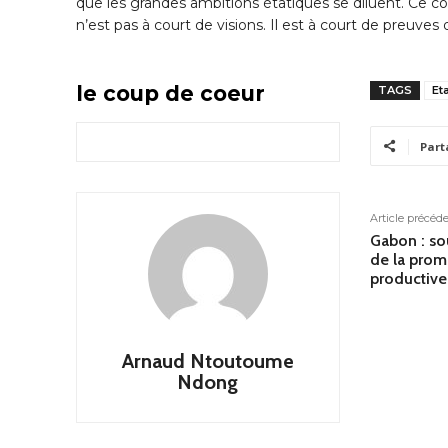
que les grandes ambitions étatiques se diluent. C
n’est pas à court de visions. Il est à court de preuves 
le coup de coeur
TAGS
Et
Part
Article précéd
Gabon : s
de la prom
productive
Arnaud Ntoutoume
Ndong