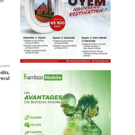
on
suivant
dits,
recul