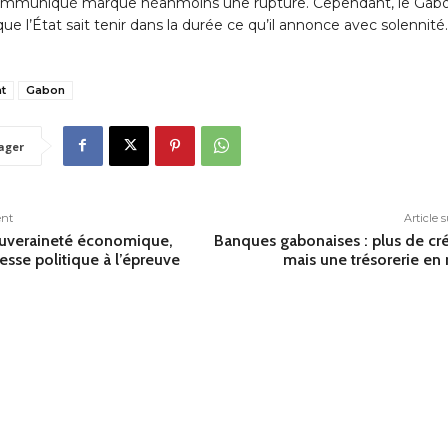
e communiqué marque néanmoins une rupture. Cependant, le Gab
que l’État sait tenir dans la durée ce qu’il annonce avec solennité.
at
Gabon
ager
ent
Article 
ouveraineté économique,
Banques gabonaises : plus de cré
esse politique à l’épreuve
mais une trésorerie en 