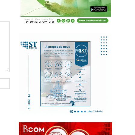
Site
: