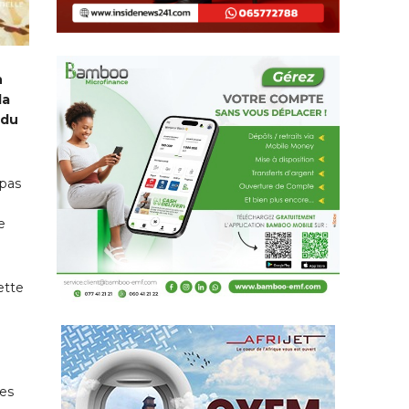
n
la
ndu
 pas
e
e
ette
les