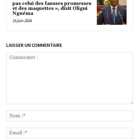
pas celui des fausses promesses
et des maquettes », dixit Oligui
Nguéma
15 juin 2026
LAISSER UN COMMENTAIRE
Commenter
:
No
:*
Ema
:*