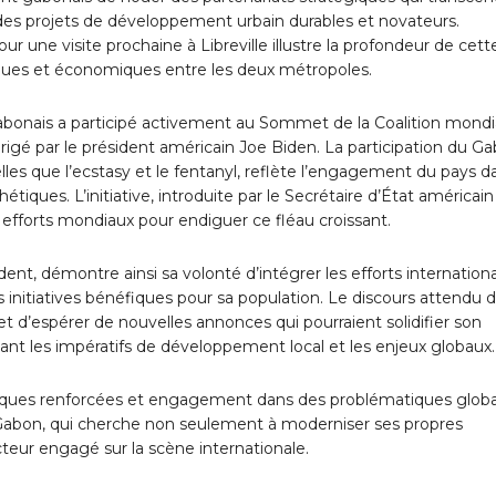
s projets de développement urbain durables et novateurs.
r une visite prochaine à Libreville illustre la profondeur de cett
tiques et économiques entre les deux métropoles.
 gabonais a participé activement au Sommet de la Coalition mondi
igé par le président américain Joe Biden. La participation du G
les que l’ecstasy et le fentanyl, reflète l’engagement du pays d
hétiques. L’initiative, introduite par le Secrétaire d’État américain
s efforts mondiaux pour endiguer ce fléau croissant.
ent, démontre ainsi sa volonté d’intégrer les efforts internation
s initiatives bénéfiques pour sa population. Le discours attendu 
 d’espérer de nouvelles annonces qui pourraient solidifier son
uant les impératifs de développement local et les enjeux globaux.
tiques renforcées et engagement dans des problématiques globa
 Gabon, qui cherche non seulement à moderniser ses propres
eur engagé sur la scène internationale.