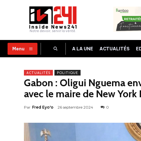
Notre devoir, servir la vérité.
A LA UNE
ACTUALITÉS
E
Menu
ACTUALITÉS
POLITIQUE
Gabon : Oligui Nguema env
avec le maire de New York
Par
Fred Eyo'o
26 septembre 2024
0