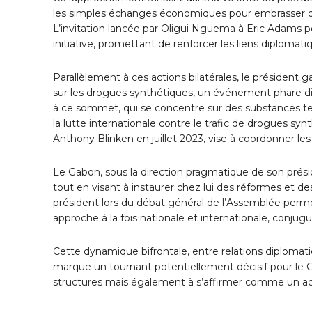
les simples échanges économiques pour embrasser de
L’invitation lancée par Oligui Nguema à Eric Adams pou
initiative, promettant de renforcer les liens diploma
Parallèlement à ces actions bilatérales, le président
sur les drogues synthétiques, un événement phare dir
à ce sommet, qui se concentre sur des substances tel
la lutte internationale contre le trafic de drogues synt
Anthony Blinken en juillet 2023, vise à coordonner le
Le Gabon, sous la direction pragmatique de son présid
tout en visant à instaurer chez lui des réformes et de
président lors du débat général de l’Assemblée permet
approche à la fois nationale et internationale, conjug
Cette dynamique bifrontale, entre relations diploma
marque un tournant potentiellement décisif pour le
structures mais également à s’affirmer comme un act