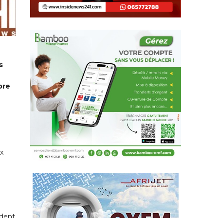
s
bre
x
ndent