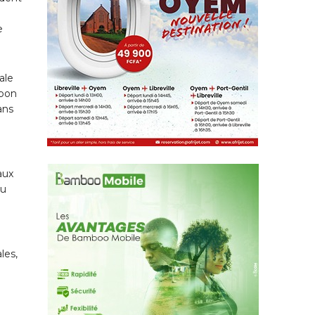
e
ale
abon
ans
aux
du
les,