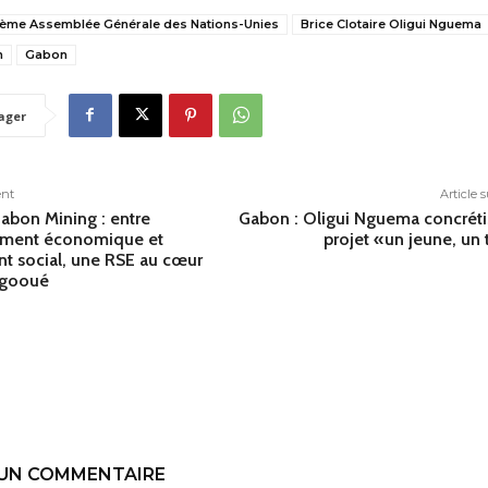
ème Assemblée Générale des Nations-Unies
Brice Clotaire Oligui Nguema
n
Gabon
ager
ent
Article 
abon Mining : entre
Gabon : Oligui Nguema concréti
ment économique et
projet «un jeune, un 
 social, une RSE au cœur
Ogooué
 UN COMMENTAIRE