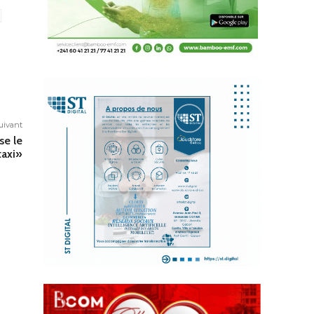
suivant
se le
taxi»