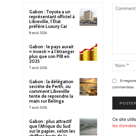
Gabon : Toyota a un
représentant officiel à
Libreville, l’État
préfère Luxury Car
8 août 2026
Gabon : le pays aurait
« investi » à l’étranger
plus que son PIB en
Commenter
2025
:
7 août 2026
Enregistr
Gabon : la délégation
secrète de Perth, ou
commenterai.
comment Libreville
tente de reprendre la
main sur Belinga
7 août 2026
Ce site util
Gabon : plus attractif
les données
que l’Afrique du Sud
sur le papier, selon les
chiffres bruts de la