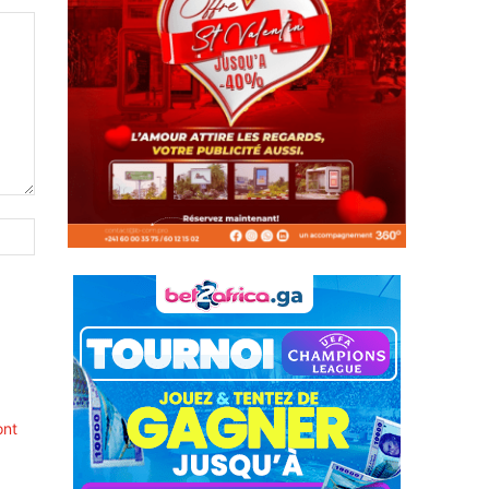
Site
:
ont