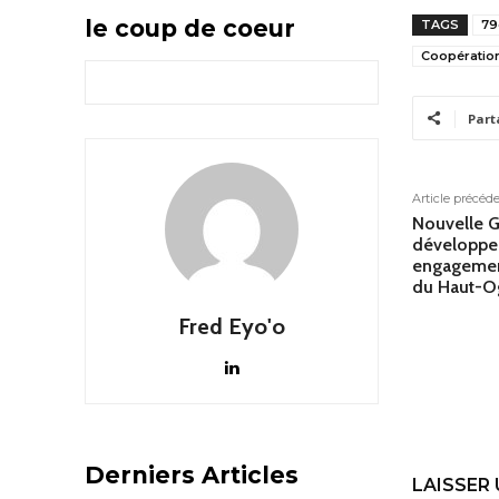
le coup de coeur
TAGS
79
Coopératio
Part
Article précéd
Nouvelle G
développe
engagement
du Haut-
Fred Eyo'o
Derniers Articles
LAISSER