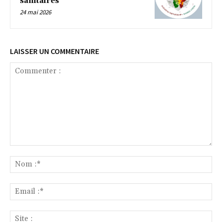
sanitaires
24 mai 2026
LAISSER UN COMMENTAIRE
Commenter
:
No
:*
Ema
:*
Sit