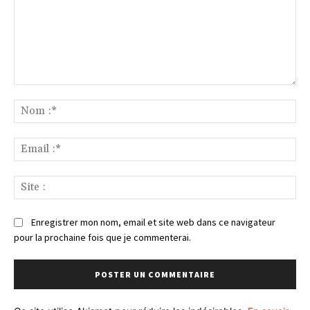
Commenter
:
No
:*
Ema
:*
Sit
:
Enregistrer mon nom, email et site web dans ce navigateur
pour la prochaine fois que je commenterai.