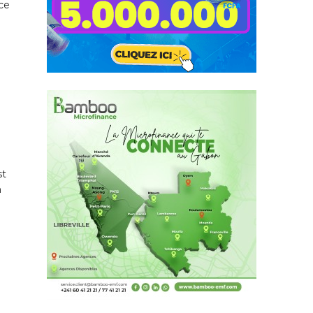
nce
st
n