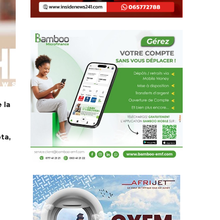
 la
ta,