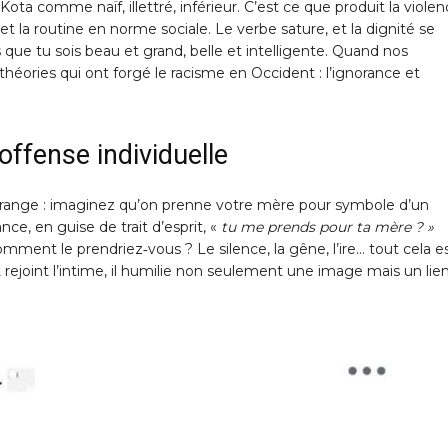
Kota comme naïf, illettré, inférieur. C’est ce que produit la viole
 et la routine en norme sociale. Le verbe sature, et la dignité se
que tu sois beau et grand, belle et intelligente. Quand nos
éories qui ont forgé le racisme en Occident : l’ignorance et
ffense individuelle
érange : imaginez qu’on prenne votre mère pour symbole d’un
ce, en guise de trait d’esprit, «
tu me prends pour ta mère ? »
mment le prendriez‑vous ? Le silence, la gêne, l’ire… tout cela e
t rejoint l’intime, il humilie non seulement une image mais un lie