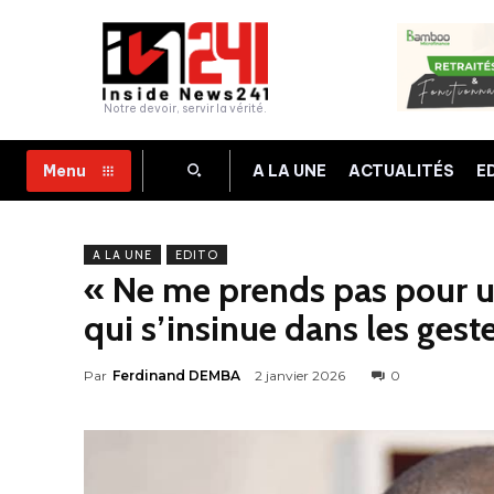
Notre devoir, servir la vérité.
A LA UNE
ACTUALITÉS
E
Menu
A LA UNE
EDITO
« Ne me prends pas pour un
qui s’insinue dans les gest
Par
Ferdinand DEMBA
2 janvier 2026
0