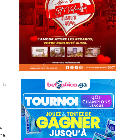
, la
a
e
ne.