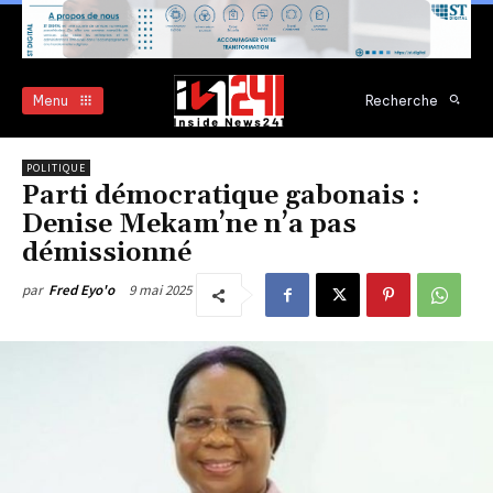
Menu
Recherche
POLITIQUE
Parti démocratique gabonais :
Denise Mekam’ne n’a pas
démissionné
9 mai 2025
par
Fred Eyo'o