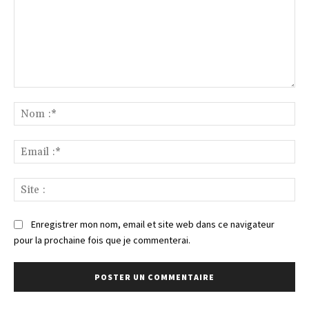
Commenter
:
No
:*
Ema
:*
Sit
:
Enregistrer mon nom, email et site web dans ce navigateur
pour la prochaine fois que je commenterai.