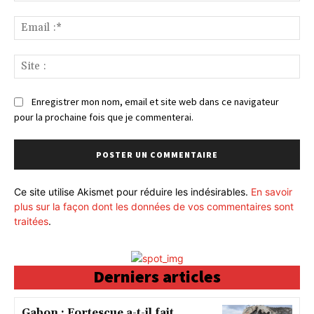
Ema
:*
Sit
:
Enregistrer mon nom, email et site web dans ce navigateur
pour la prochaine fois que je commenterai.
Ce site utilise Akismet pour réduire les indésirables.
En savoir
plus sur la façon dont les données de vos commentaires sont
traitées
.
Derniers articles
Gabon : Fortescue a-t-il fait