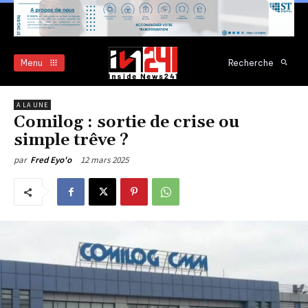
Menu
Recherche
A LA UNE
Comilog : sortie de crise ou
simple trêve ?
12 mars 2025
par
Fred Eyo'o