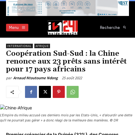
Menu
Recherche
INTERNATIONAL
AFRIQUE
Coopération Sud-Sud : la Chine
renonce aux 23 prêts sans intérêt
pour 17 pays africains
25 août 2022
par
Arnaud Ntoutoume Ndong
L'Empire du milieu accusé ces derniers mois par les Etats-Unis, « d'alourdir une dette
qu'il ne pourrait pas gérer » a donc réagi de la meilleure des manières. © DR
Premier créancier de la Guinée (32%), des Comores