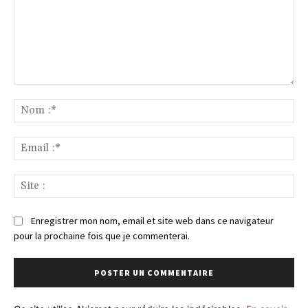
Commenter
:
No
:*
Ema
:*
Sit
:
Enregistrer mon nom, email et site web dans ce navigateur
pour la prochaine fois que je commenterai.