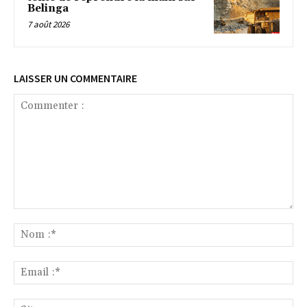
Belinga
7 août 2026
LAISSER UN COMMENTAIRE
Commenter
:
No
:*
Ema
:*
Sit