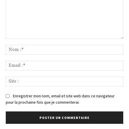
Commenter
:
No
:*
Ema
:*
Sit
:
Enregistrer mon nom, email et site web dans ce navigateur
pour la prochaine fois que je commenterai.