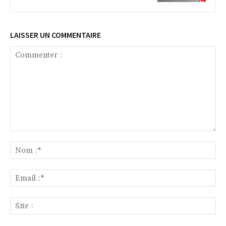
LAISSER UN COMMENTAIRE
Commenter
:
No
:*
Ema
:*
Sit
: