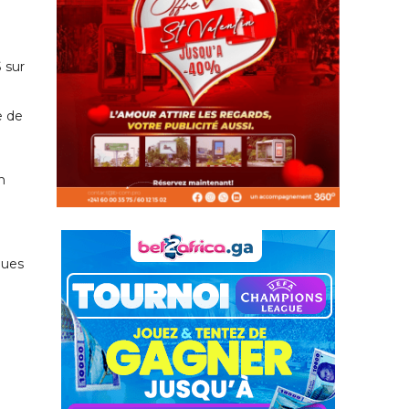
 sur
e de
n
ques