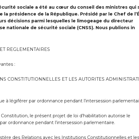
écurité sociale a été au cœur du conseil des ministres qui 
e la présidence de la République. Présidé par le Chef de l’
urs décisions parmi lesquelles le limogeage du directeur
sse nationale de sécurité sociale (CNSS). Nous publions in
S ET REGLEMENTAIRES
vantes :
ONS CONSTITUTIONNELLES ET LES AUTORITES ADMINISTRAT
que à légiférer par ordonnance pendant l’intersession parlementai
 Constitution, le présent projet de loi d’habilitation autorise le
r par ordonnance pendant l’intersession parlementaire.
stère des Relations avec les Institutions Constitutionnelles et le