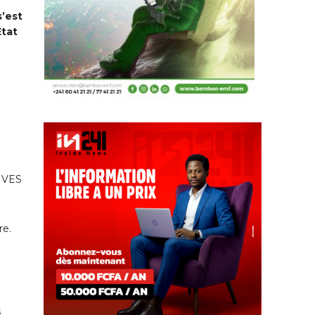
s’est
État
IVES
re.
s