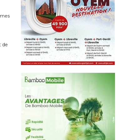
times
t de