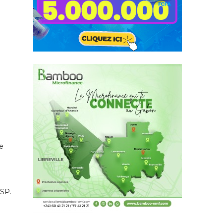
e
USP.