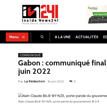
Notre devoir, servir la vérité.
A LA UNE
ACTUALITÉS
E
Menu
COMMUNIQUÉ
Gabon : communiqué final 
juin 2022
Par
La Rédaction
8 juin 2022
0
Alain-Claude BILIE-BY-NZE, porte-parole du gouvernement © D.R