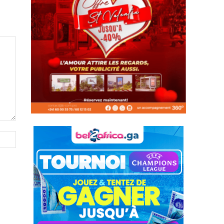
Site
: