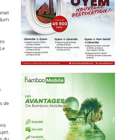
rrait
endum
ées
 Le
e
ls de
ris
ujet.
ue du