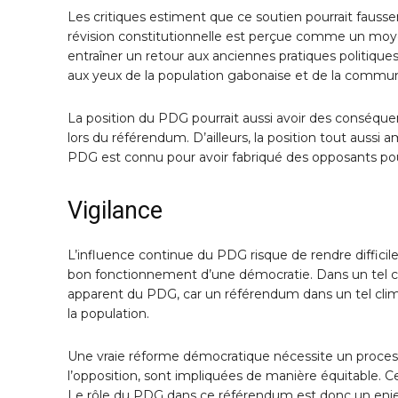
Les critiques estiment que ce soutien pourrait fausser
révision constitutionnelle est perçue comme un moye
entraîner un retour aux anciennes pratiques politiques
aux yeux de la population gabonaise et de la commun
La position du PDG pourrait aussi avoir des conséquenc
lors du référendum. D’ailleurs, la position tout auss
PDG est connu pour avoir fabriqué des opposants pour a
Vigilance
L’influence continue du PDG risque de rendre difficile
bon fonctionnement d’une démocratie. Dans un tel con
apparent du PDG, car un référendum dans un tel climat 
la population.
Une vraie réforme démocratique nécessite un processus
l’opposition, sont impliquées de manière équitable. C
Le rôle du PDG dans ce référendum est donc un enjeu m