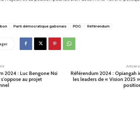
bon
Parti démocratique gabonais
PDG
Référendum
ager
ent
Article 
m 2024 : Luc Bengone Nsi
Référendum 2024 : Opiangah i
s’oppose au projet
les leaders de « Vision 2025 »
onnel
positi