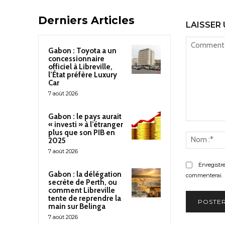
Derniers Articles
LAISSER
Gabon : Toyota a un
concessionnaire
officiel à Libreville,
l’État préfère Luxury
Car
7 août 2026
Gabon : le pays aurait
« investi » à l’étranger
Commenter
plus que son PIB en
:
2025
7 août 2026
Enregistr
Gabon : la délégation
commenterai.
secrète de Perth, ou
comment Libreville
tente de reprendre la
main sur Belinga
7 août 2026