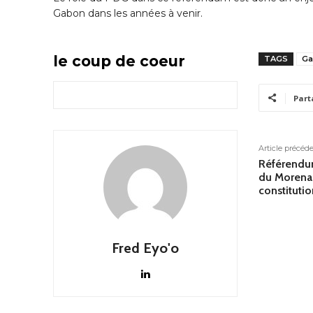
Gabon dans les années à venir.
le coup de coeur
TAGS
Ga
Part
Article précéd
Référendu
du Morena 
constituti
Fred Eyo'o