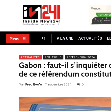
Notre devoir, servir la vérité.
A LA UNE
ACTUALITÉS
E
Menu
ACTUALITÉS
POLITIQUE
RÉFÉRENDUM 2024
Gabon : faut-il s’inquiéter
de ce référendum constitut
Par
Fred Eyo'o
11 novembre 2024
0