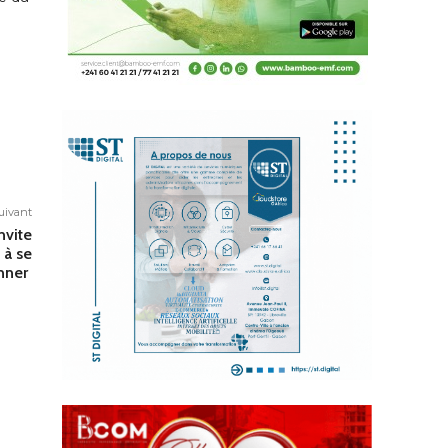
suivant
nvite
 à se
onner