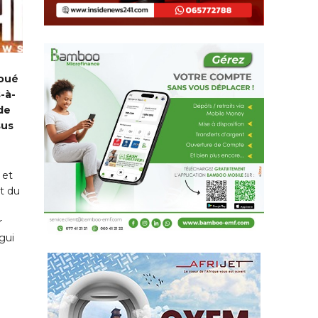
joué
-à-
de
sus
 et
nt du
r
gui