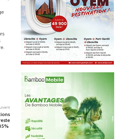
ge
urs
s
re.
suivant
tions
reste
 85%