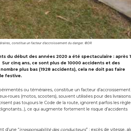
éraires, constitue un facteur d’accroissement du danger. ©DR
nts du début des années 2020 a été spectaculaire : après 
 Sur cinq ans, ce sont plus de 10000 accidents et des
nombre plus bas (1928 accidents), cela ne doit pas faire
de festive.
xpérimentés ou téméraires, constitue un facteur d’accroissement
ux‑roues (motos, scooters), souvent utilisées pour des livraison
sent pas toujours le Code de la route, ignorent parfois les règl
 clignotants…), ce qui augmente fortement le risque d’accidents
nt d’une “
irresponsabilité des conducteurs
” : excès de vitesse, al