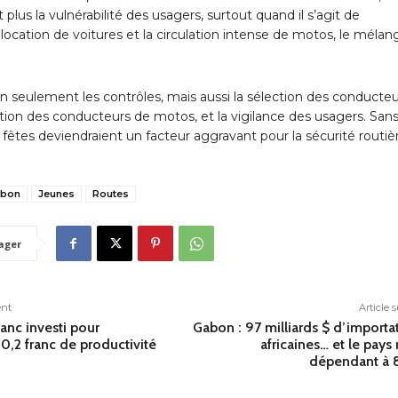
lus la vulnérabilité des usagers, surtout quand il s’agit de
a location de voitures et la circulation intense de motos, le mélan
non seulement les contrôles, mais aussi la sélection des conducte
mation des conducteurs de motos, et la vigilance des usagers. San
les fêtes deviendraient un facteur aggravant pour la sécurité routiè
bon
Jeunes
Routes
ager
ent
Article 
ranc investi pour
Gabon : 97 milliards $ d’importa
0,2 franc de productivité
africaines… et le pays 
dépendant à