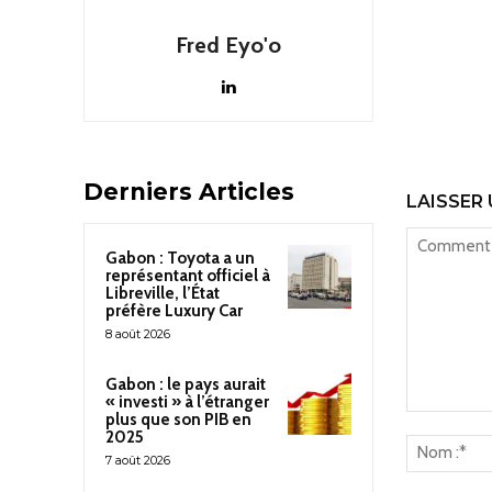
Fred Eyo'o
Derniers Articles
LAISSER
Gabon : Toyota a un
représentant officiel à
Libreville, l’État
préfère Luxury Car
8 août 2026
Gabon : le pays aurait
« investi » à l’étranger
plus que son PIB en
Commenter
2025
:
7 août 2026