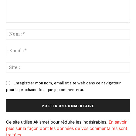
Commenter
:
No
:*
Ema
:*
Sit
:
Enregistrer mon nom, email et site web dans ce navigateur
pour la prochaine fois que je commenterai.
Ce site utilise Akismet pour réduire les indésirables.
En savoir
plus sur la façon dont les données de vos commentaires sont
traitées
.