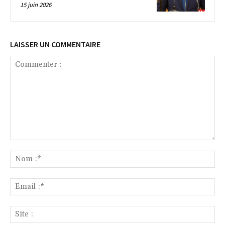
15 juin 2026
LAISSER UN COMMENTAIRE
Commenter
:
No
:*
Ema
:*
Sit
: