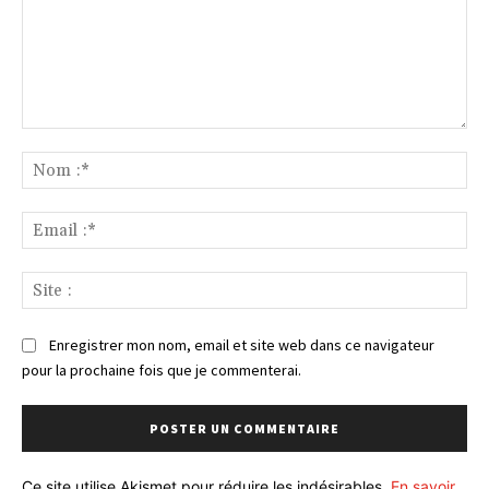
Commenter
:
No
:*
Ema
:*
Sit
:
Enregistrer mon nom, email et site web dans ce navigateur
pour la prochaine fois que je commenterai.
Ce site utilise Akismet pour réduire les indésirables.
En savoir