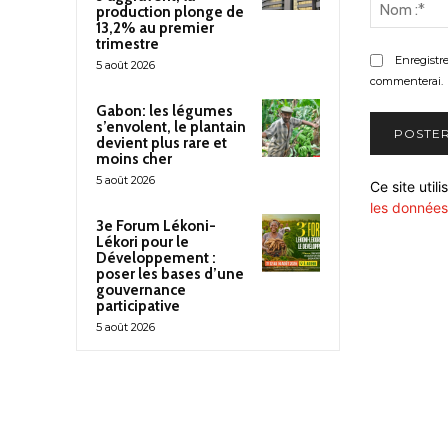
:
production plonge de
13,2% au premier
trimestre
Enregistr
5 août 2026
commenterai.
Gabon: les légumes
s’envolent, le plantain
devient plus rare et
moins cher
5 août 2026
Ce site util
les données
3e Forum Lékoni-
Lékori pour le
Développement :
poser les bases d’une
gouvernance
participative
5 août 2026