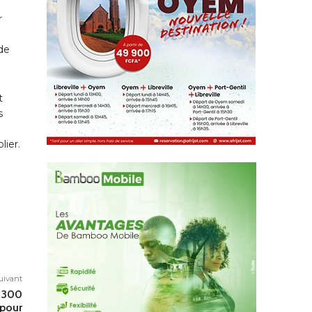
r
 de
t
s
lier.
suivant
e 300
 pour