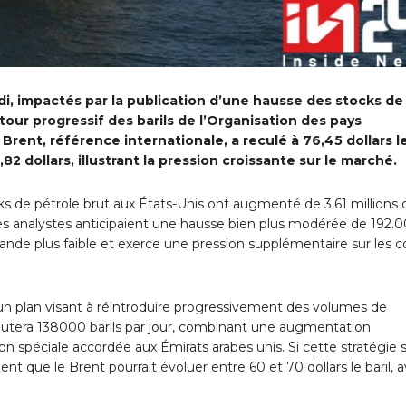
i, impactés par la publication d’une hausse des stocks de
etour progressif des barils de l’Organisation des pays
 Brent, référence internationale, a reculé à 76,45 dollars l
82 dollars, illustrant la pression croissante sur le marché.
cks de pétrole brut aux États-Unis ont augmenté de 3,61 millions 
e les analystes anticipaient une hausse bien plus modérée de 192.
ande plus faible et exerce une pression supplémentaire sur les c
un plan visant à réintroduire progressivement des volumes de
 ajoutera 138000 barils par jour, combinant une augmentation
n spéciale accordée aux Émirats arabes unis. Si cette stratégie 
ent que le Brent pourrait évoluer entre 60 et 70 dollars le baril, 