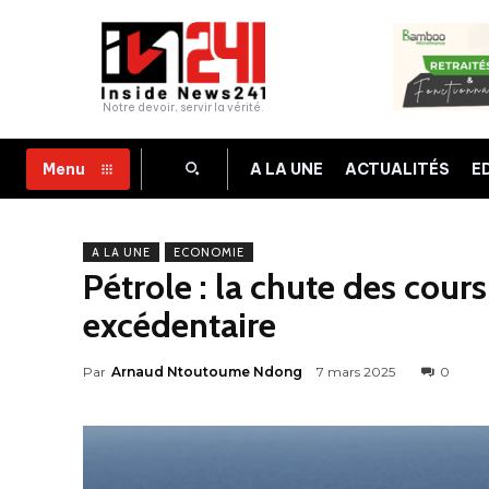
Notre devoir, servir la vérité.
A LA UNE
ACTUALITÉS
E
Menu
A LA UNE
ECONOMIE
Pétrole : la chute des cours
excédentaire
Par
Arnaud Ntoutoume Ndong
7 mars 2025
0