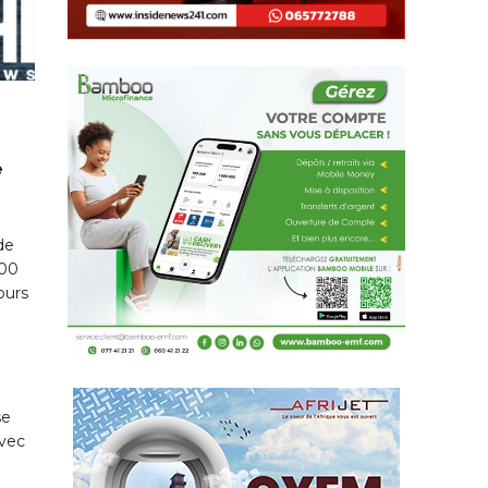
e
de
000
ours
se
avec