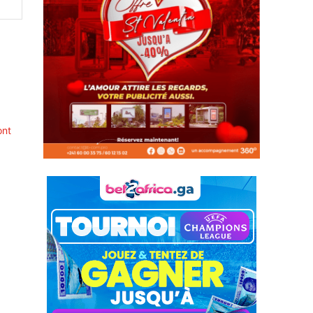
Site
:
ont