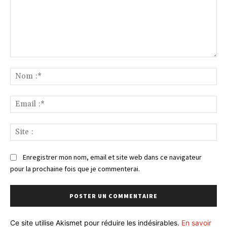
Commenter
:
No
:*
Ema
:*
Sit
:
Enregistrer mon nom, email et site web dans ce navigateur
pour la prochaine fois que je commenterai.
Ce site utilise Akismet pour réduire les indésirables.
En savoir