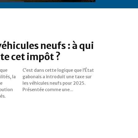
véhicules neufs : à qui
te cet impôt ?
ique
’État
ités, la
taxe sur
ée
5.
bution
Présentée comme une...
és.