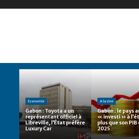
Economie
A la Une
Gabon : Toyota a un
Gabon : le pays a
représentant officiel à
« investi » à l’
Libreville, l’État préfère
plus que son PIB
Luxury Car
2025