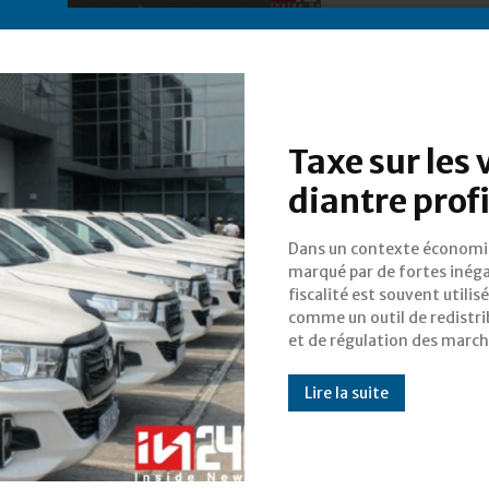
Taxe sur les 
diantre profi
Dans un contexte économ
C’est dans cette logique que l
marqué par de fortes inégal
gabonais a introduit une 
fiscalité est souvent utilis
les véhicules neufs pour 202
comme un outil de redistri
et de régulation des march
Lire la suite