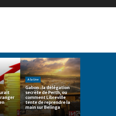
A la Une
Gabon : la délégation
urait
secrète de Perth, ou
étranger
comment Libreville
 en
tente de reprendre la
main sur Belinga