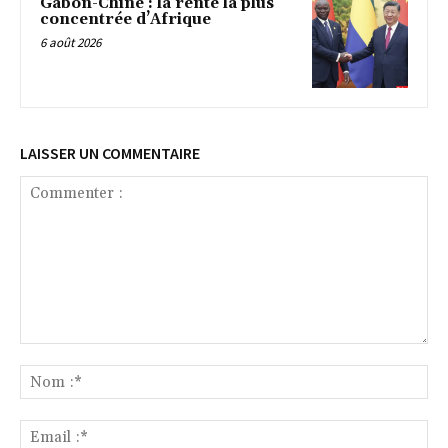
Gabon-Chine : la rente la plus
concentrée d’Afrique
6 août 2026
LAISSER UN COMMENTAIRE
Commenter
:
No
:*
Ema