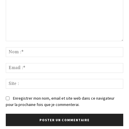
Commenter
:
No
:*
Ema
:*
Sit
:
Enregistrer mon nom, email et site web dans ce navigateur
pour la prochaine fois que je commenterai.