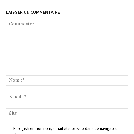
LAISSER UN COMMENTAIRE
Commenter
:
No
:*
Ema
:*
Sit
:
Enregistrer mon nom, email et site web dans ce navigateur