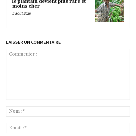
le plantain devient plus rare et
moins cher
5 août 2026
LAISSER UN COMMENTAIRE
Commenter
:
No
:*
Ema
:*