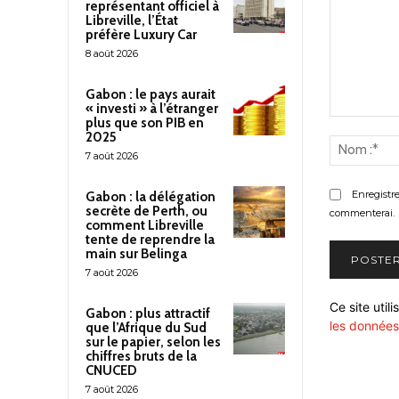
représentant officiel à
Libreville, l’État
préfère Luxury Car
8 août 2026
Gabon : le pays aurait
« investi » à l’étranger
plus que son PIB en
Commenter
2025
:
7 août 2026
Enregistr
Gabon : la délégation
secrète de Perth, ou
commenterai.
comment Libreville
tente de reprendre la
main sur Belinga
7 août 2026
Ce site util
Gabon : plus attractif
les données
que l’Afrique du Sud
sur le papier, selon les
chiffres bruts de la
CNUCED
7 août 2026