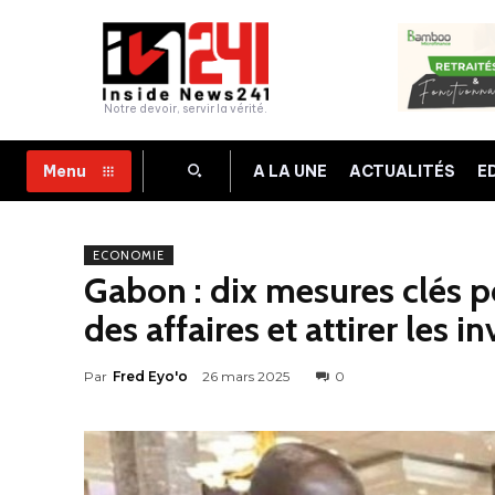
Notre devoir, servir la vérité.
A LA UNE
ACTUALITÉS
E
Menu
ECONOMIE
Gabon : dix mesures clés 
des affaires et attirer les 
Par
Fred Eyo'o
26 mars 2025
0