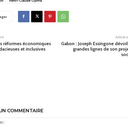
on
Henri-Claude Oyima
ager
ent
Article 
es réformes économiques
Gabon : Joseph Essingone dévoil
udacieuses et inclusives
grandes lignes de son proj
soc
 UN COMMENTAIRE