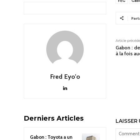
FEG
Gab
Part
Article précéd
Gabon : d
à la fois a
Fred Eyo'o
Derniers Articles
LAISSER
Gabon : Toyota a un