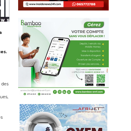
a
ues.
n des
ques,
es