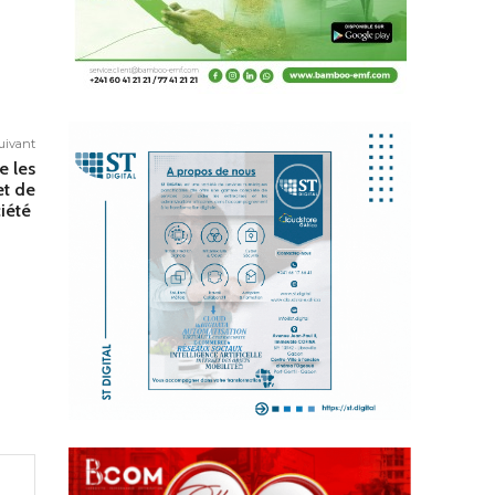
suivant
e les
et de
iété