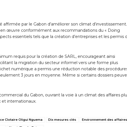
s
é affirmée par le Gabon d’améliorer son climat d’investissement
ses en œuvre conformément aux recommandations du « Doing
ects essentiels tels que la création d’entreprises et les permis 
imum requis pour la création de SARL, encourageant ainsi
cilitant la migration du secteur informel vers une forme plus
n guichet numérique a permis une réduction notable des procédure
à seulement 3 jours en moyenne. Même si certains dossiers peuv
mmercial du Gabon, ouvrant la voie à un climat des affaires pl
x et internationaux.
ice Clotaire Oligui Nguema
Dix mesures clés
Environnement des affaire