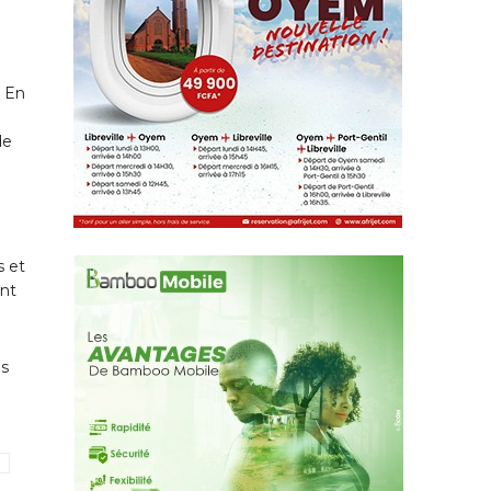
. En
de
s et
ent
us
s