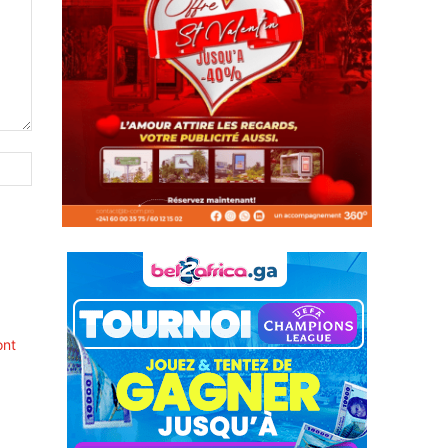
Site
:
ont