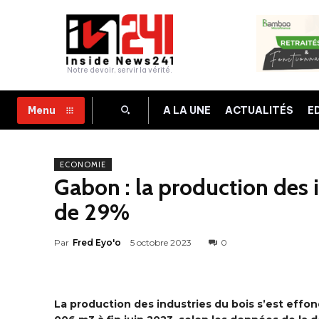
Notre devoir, servir la vérité.
A LA UNE
ACTUALITÉS
E
Menu
ECONOMIE
Gabon : la production des i
de 29%
Par
Fred Eyo'o
5 octobre 2023
0
La production des industries du bois s’est effond