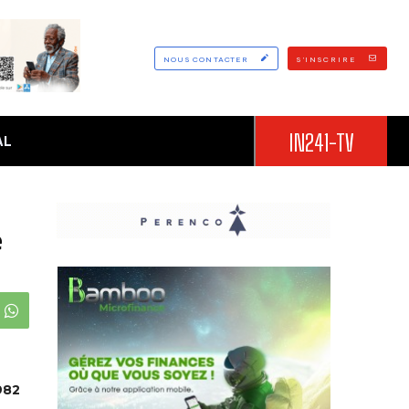
NOUS CONTACTER
S'INSCRIRE
IN241-TV
AL
e
982