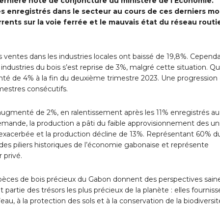
 dernière note de conjoncture du ministère de l’Economie.
 enregistrés dans le secteur au cours de ces derniers moi
ents sur la voie ferrée et le mauvais état du réseau routi
 ventes dans les industries locales ont baissé de 19,8%. Cependa
 industries du bois s’est reprise de 3%, malgré cette situation. Q
menté de 4% à la fin du deuxième trimestre 2023. Une progression 
imestres consécutifs.
ugmenté de 2%, en ralentissement après les 11% enregistrés au
demande, la production a pâti du faible approvisionnement des un
t exacerbée et la production décline de 13%. Représentant 60% d
n des piliers historiques de l’économie gabonaise et représente
 privé.
spèces de bois précieux du Gabon donnent des perspectives sain
t partie des trésors les plus précieux de la planète : elles fournis
l’eau, à la protection des sols et à la conservation de la biodiversit