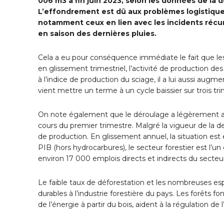
006 m3 à fin juin 2023, selon les données de la
L’effondrement est dû aux problèmes logistiques
notamment ceux en lien avec les incidents récurr
en saison des dernières pluies.
Cela a eu pour conséquence immédiate le fait que les
en glissement trimestriel, l’activité de production des
à l’indice de production du sciage, il a lui aussi aug
vient mettre un terme à un cycle baissier sur trois tr
On note également que le déroulage a légèrement a
cours du premier trimestre. Malgré la vigueur de la 
de production. En glissement annuel, la situation es
PIB (hors hydrocarbures), le secteur forestier est l’u
environ 17 000 emplois directs et indirects du secteur
Le faible taux de déforestation et les nombreuses e
durables à l’industrie forestière du pays. Les forêts fon
de l’énergie à partir du bois, aident à la régulation de 