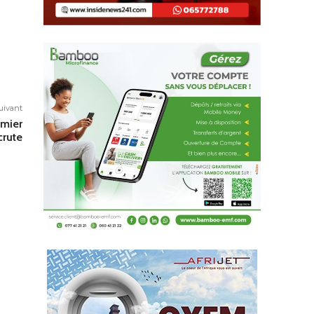
suivant
emier
crute