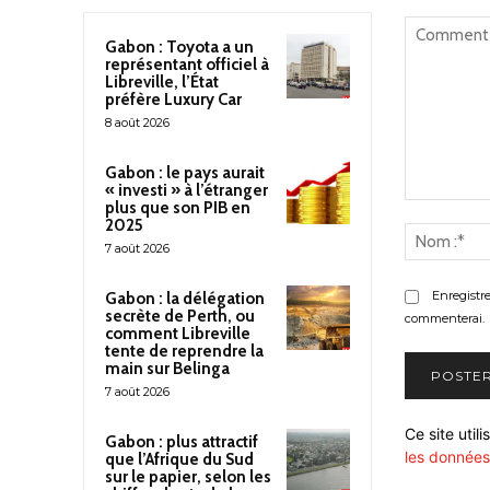
Gabon : Toyota a un
représentant officiel à
Libreville, l’État
préfère Luxury Car
8 août 2026
Gabon : le pays aurait
« investi » à l’étranger
plus que son PIB en
Commenter
2025
:
7 août 2026
Enregistr
Gabon : la délégation
secrète de Perth, ou
commenterai.
comment Libreville
tente de reprendre la
main sur Belinga
7 août 2026
Ce site util
Gabon : plus attractif
les données
que l’Afrique du Sud
sur le papier, selon les