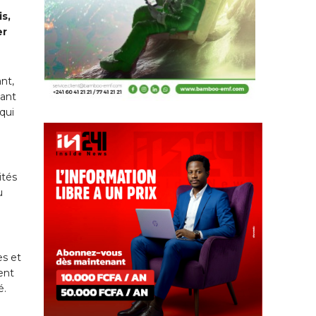
s,
er
nt,
uant
qui
ités
u
es et
sent
é.