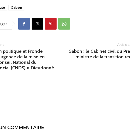
ute
Gabon
ager
ent
Article 
n politique et Fronde
Gabon : le Cabinet civil du Pr
’urgence de la mise en
ministre de la transition re
onseil National du
ocial (CNDS) » Dieudonné
 UN COMMENTAIRE