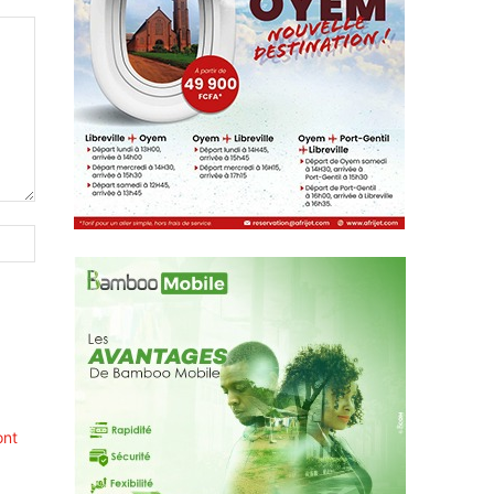
Site
:
ont