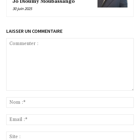
Jo Dioumy Moubassango
30 juin 2025
LAISSER UN COMMENTAIRE
Commenter
:
No
:*
Ema
:*
Sit