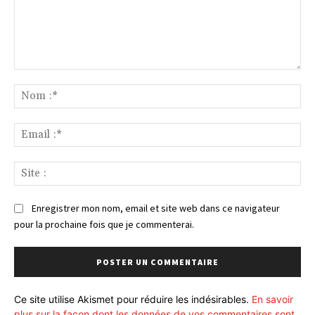
Commenter
:
No
:*
Ema
:*
Sit
:
Enregistrer mon nom, email et site web dans ce navigateur
pour la prochaine fois que je commenterai.
Ce site utilise Akismet pour réduire les indésirables.
En savoir
plus sur la façon dont les données de vos commentaires sont