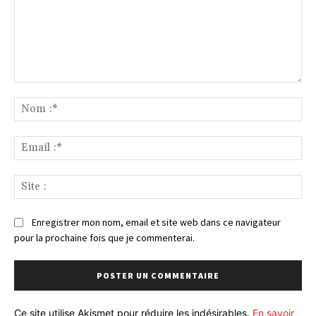
Commenter
:
No
:*
Ema
:*
Sit
:
Enregistrer mon nom, email et site web dans ce navigateur
pour la prochaine fois que je commenterai.
Ce site utilise Akismet pour réduire les indésirables.
En savoir