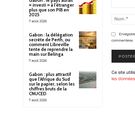
Gabon : le pays aurait
« investi » à l’étranger
plus que son PIB en
Commenter
2025
:
7 août 2026
Enregistr
Gabon : la délégation
secrète de Perth, ou
commenterai.
comment Libreville
tente de reprendre la
main sur Belinga
7 août 2026
Ce site util
Gabon : plus attractif
les données
que l’Afrique du Sud
sur le papier, selon les
chiffres bruts de la
CNUCED
7 août 2026