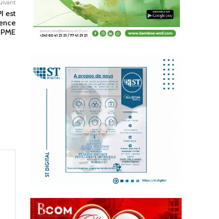
suivant
I est
rence
s PME