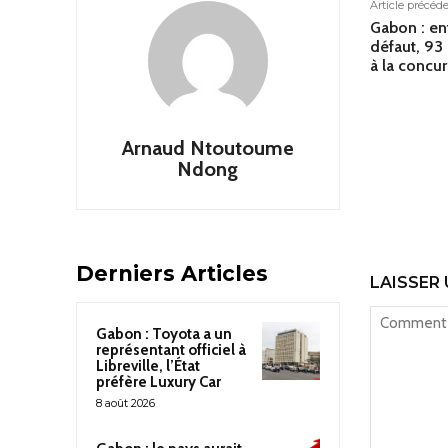
Article précéd
Gabon : en
défaut, 93
à la concu
Arnaud Ntoutoume
Ndong
Derniers Articles
LAISSER
Gabon : Toyota a un
représentant officiel à
Libreville, l’État
préfère Luxury Car
8 août 2026