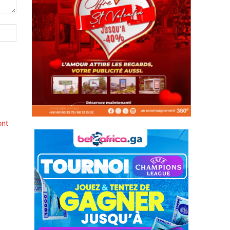
Site
:
ont