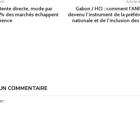
ent
Article 
tente directe, mode par
Gabon / HCI : comment l’ANP
 % des marchés échappent
devenu l’instrument de la préfé
rrence
nationale et de l’inclusion de
 UN COMMENTAIRE