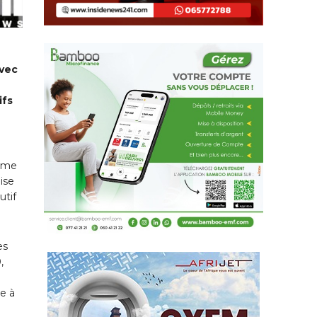
avec
ifs
omme
ise
utif
es
,
le à