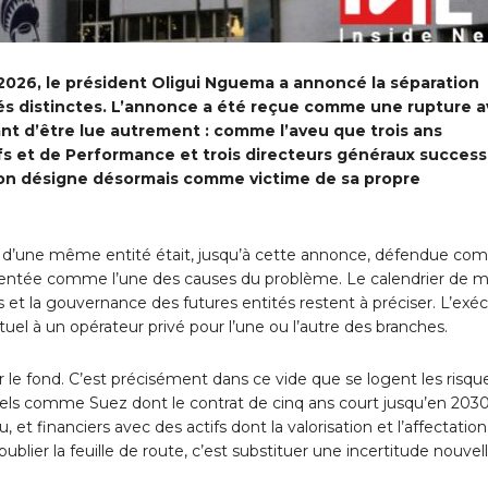
 2026, le président Oligui Nguema a annoncé la séparation
ités distinctes. L’annonce a été reçue comme une rupture 
nt d’être lue autrement : comme l’aveu que trois ans
fs et de Performance et trois directeurs généraux success
l’on désigne désormais comme victime de sa propre
ein d’une même entité était, jusqu’à cette annonce, défendue c
ésentée comme l’une des causes du problème. Le calendrier de m
s et la gouvernance des futures entités restent à préciser. L’exéc
uel à un opérateur privé pour l’une ou l’autre des branches.
 sur le fond. C’est précisément dans ce vide que se logent les risqu
tuels comme Suez dont le contrat de cinq ans court jusqu’en 2030
et financiers avec des actifs dont la valorisation et l’affectation
blier la feuille de route, c’est substituer une incertitude nouvel