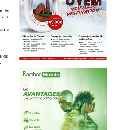
e les
i la
blème
n
ards
,