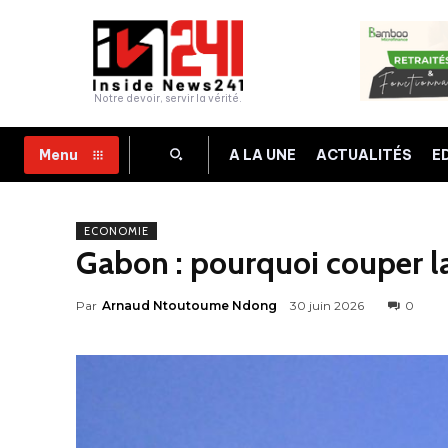
Notre devoir, servir la vérité.
A LA UNE
ACTUALITÉS
E
Menu
ECONOMIE
Gabon : pourquoi couper l
Par
Arnaud Ntoutoume Ndong
30 juin 2026
0