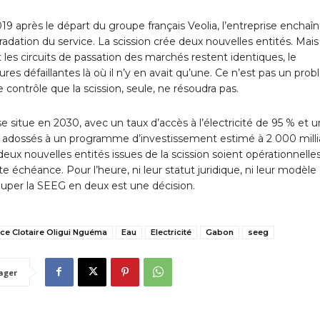
19 après le départ du groupe français Veolia, l’entreprise enchaîn
dation du service. La scission crée deux nouvelles entités. Mais s
 les circuits de passation des marchés restent identiques, le
es défaillantes là où il n’y en avait qu’une. Ce n’est pas un pro
ontrôle que la scission, seule, ne résoudra pas.
se situe en 2030, avec un taux d’accès à l’électricité de 95 % et u
n, adossés à un programme d’investissement estimé à 2 000 milli
eux nouvelles entités issues de la scission soient opérationnelles
 échéance. Pour l’heure, ni leur statut juridique, ni leur modèle
uper la SEEG en deux est une décision.
ice Clotaire Oligui Nguéma
Eau
Electricité
Gabon
seeg
ager