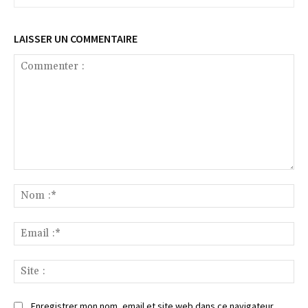
LAISSER UN COMMENTAIRE
Commenter
:
No
:*
Ema
:*
Sit
:
Enregistrer mon nom, email et site web dans ce navigateur