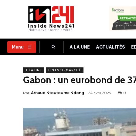
Notre devoir, servir la vérité.
A LA UNE
ACTUALITÉS
E
Menu
A LA UNE
FINANCE-MARCHÉ
Gabon : un eurobond de 37
Par
Arnaud Ntoutoume Ndong
24 avril 2025
0