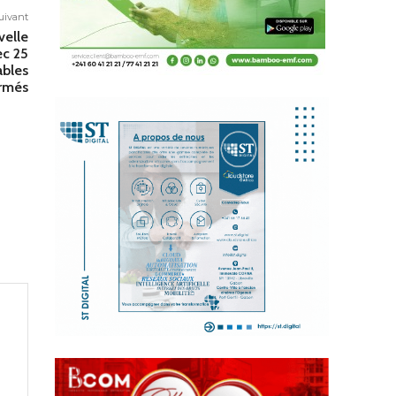
suivant
velle
ec 25
ables
irmés