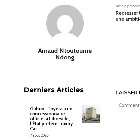
Article précéd
Redresser 
une ambiti
Arnaud Ntoutoume
Ndong
Derniers Articles
LAISSER
Gabon : Toyota a un
concessionnaire
officiel à Libreville,
l’État préfère Luxury
Car
7 août 2026