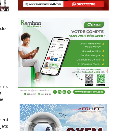
 de
ents
e
ue
ement
jets