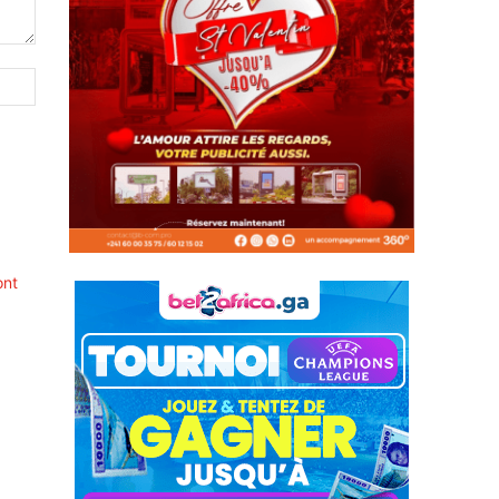
Site
:
ont