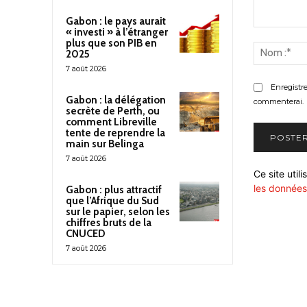
Gabon : le pays aurait
« investi » à l’étranger
Commenter
plus que son PIB en
:
2025
7 août 2026
Enregistr
Gabon : la délégation
commenterai.
secrète de Perth, ou
comment Libreville
tente de reprendre la
main sur Belinga
7 août 2026
Ce site util
les données
Gabon : plus attractif
que l’Afrique du Sud
sur le papier, selon les
chiffres bruts de la
CNUCED
7 août 2026