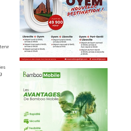
tenir
ies
ng