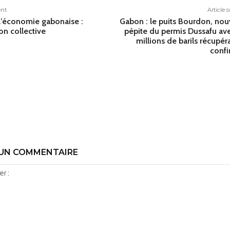
ent
Article 
l’économie gabonaise :
Gabon : le puits Bourdon, nou
on collective
pépite du permis Dussafu av
millions de barils récupér
conf
 UN COMMENTAIRE