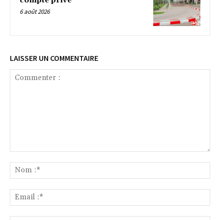
compte privé
6 août 2026
LAISSER UN COMMENTAIRE
Commenter
:
No
:*
Ema
:*