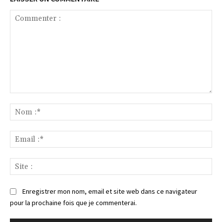
Commenter
:
No
:*
Ema
:*
Sit
:
Enregistrer mon nom, email et site web dans ce navigateur
pour la prochaine fois que je commenterai.