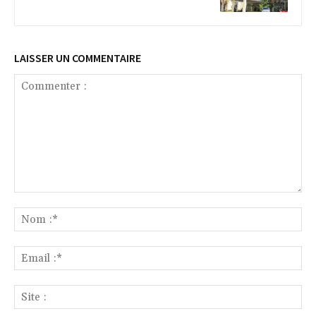
LAISSER UN COMMENTAIRE
Commenter
:
No
:*
Ema
:*
Sit
: