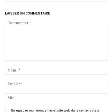
LAISSER UN COMMENTAIRE
Commenter
:
No
:*
Ema
:*
Sit
:
Enregistrer mon nom, email et site web dans ce navigateur