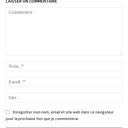
LAISSER UN COMMENTAIRE
Commenter
:
No
:*
Ema
:*
Sit
:
Enregistrer mon nom, email et site web dans ce navigateur
pour la prochaine fois que je commenterai.