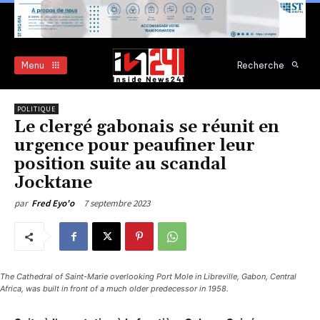
Menu
Recherche
POLITIQUE
Le clergé gabonais se réunit en
urgence pour peaufiner leur
position suite au scandal
Jocktane
7 septembre 2023
par
Fred Eyo'o
The Cathedral of Saint-Marie overlooking Port Mole in Libreville, Gabon, Central
Africa, was built in front of a much older predecessor in 1958.