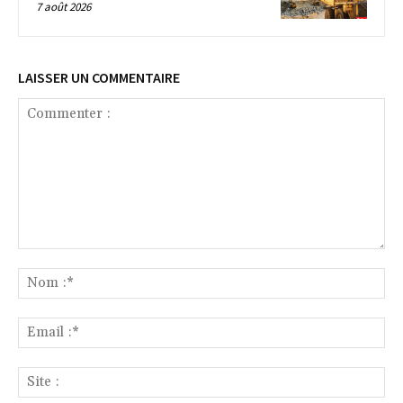
7 août 2026
LAISSER UN COMMENTAIRE
Commenter
:
No
:*
Ema
:*
Sit
: