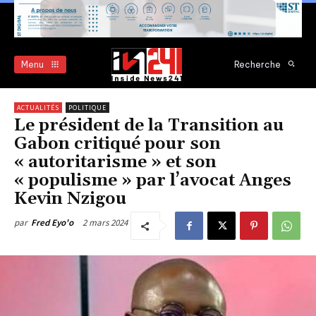
Menu
Recherche
ACTUALITÉS
POLITIQUE
Le président de la Transition au
Gabon critiqué pour son
« autoritarisme » et son
« populisme » par l’avocat Anges
Kevin Nzigou
2 mars 2024
par
Fred Eyo'o