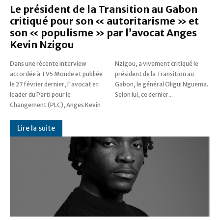
Le président de la Transition au Gabon
critiqué pour son « autoritarisme » et
son « populisme » par l’avocat Anges
Kevin Nzigou
Dans une récente interview
Nzigou, a vivement critiqué le
accordée à TV5 Monde et publiée
président de la Transition au
le 27 février dernier, l'avocat et
Gabon, le général Oligui Nguema.
leader du Parti pour le
Selon lui, ce dernier...
Changement (PLC), Anges Kevin
Lire la suite