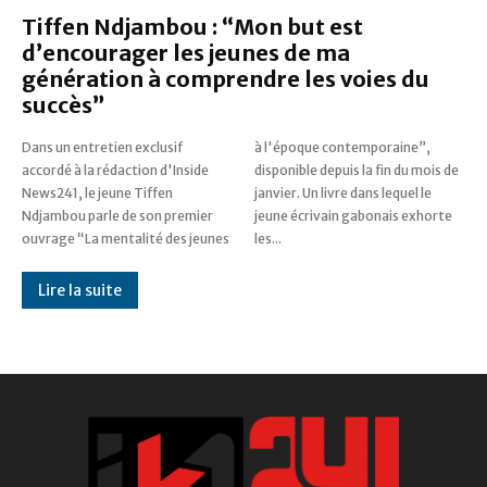
Tiffen Ndjambou : “Mon but est
d’encourager les jeunes de ma
génération à comprendre les voies du
succès”
Dans un entretien exclusif
à l'époque contemporaine”,
accordé à la rédaction d'Inside
disponible depuis la fin du mois de
News241, le jeune Tiffen
janvier. Un livre dans lequel le
Ndjambou parle de son premier
jeune écrivain gabonais exhorte
ouvrage “La mentalité des jeunes
les...
Lire la suite